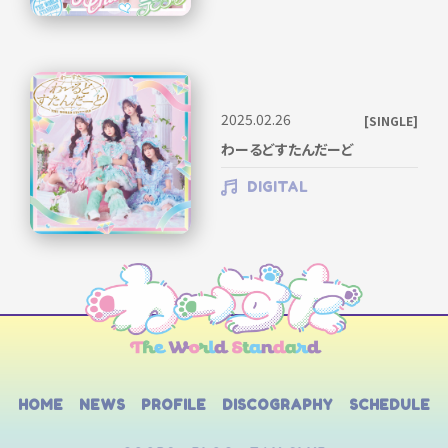
2025.02.26
[SINGLE]
わーるどすたんだーど
DIGITAL
HOME
NEWS
PROFILE
DISCOGRAPHY
SCHEDULE