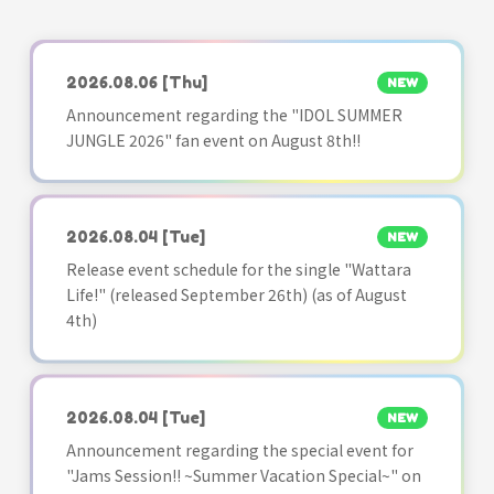
2026.08.06
[Thu]
NEW
Announcement regarding the "IDOL SUMMER
JUNGLE 2026" fan event on August 8th!!
2026.08.04
[Tue]
NEW
Release event schedule for the single "Wattara
Life!" (released September 26th) (as of August
4th)
2026.08.04
[Tue]
NEW
Announcement regarding the special event for
"Jams Session!! ~Summer Vacation Special~" on