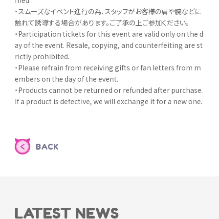
med.
・スムーズなイベント進行の為､スタッフがお客様の肩や腕などに
触れて誘導する場合があります。ご了承の上ご参加ください。
・Participation tickets for this event are valid only on the d
ay of the event. Resale, copying, and counterfeiting are st
rictly prohibited.
・Please refrain from receiving gifts or fan letters from m
embers on the day of the event.
・Products cannot be returned or refunded after purchase.
If a product is defective, we will exchange it for a new one.
BACK
LATEST NEWS