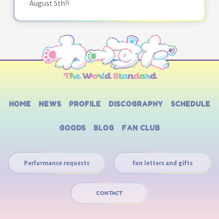
August 5th!!
HOME
NEWS
PROFILE
DISCOGRAPHY
SCHEDULE
GOODS
BLOG
FAN CLUB
Performance requests
Fan letters and gifts
CONTACT