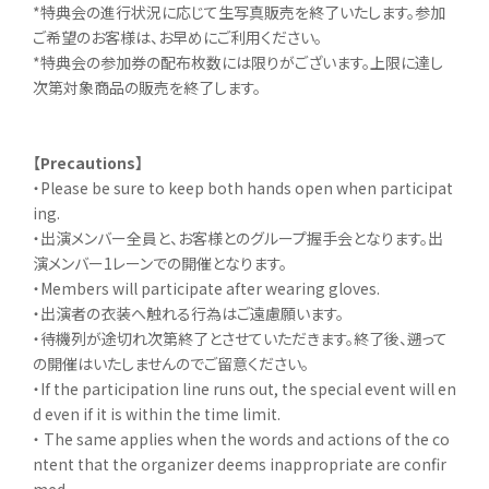
*特典会の進行状況に応じて生写真販売を終了いたします。参加
ご希望のお客様は、お早めにご利用ください。
*特典会の参加券の配布枚数には限りがございます。上限に達し
次第対象商品の販売を終了します。
【Precautions】
・Please be sure to keep both hands open when participat
ing.
・出演メンバー全員と、お客様とのグループ握手会となります。出
演メンバー1レーンでの開催となります。
・Members will participate after wearing gloves.
・出演者の衣装へ触れる行為はご遠慮願います。
・待機列が途切れ次第終了とさせていただきます。終了後、遡って
の開催はいたしませんのでご留意ください。
・If the participation line runs out, the special event will en
d even if it is within the time limit.
・ The same applies when the words and actions of the co
ntent that the organizer deems inappropriate are confir