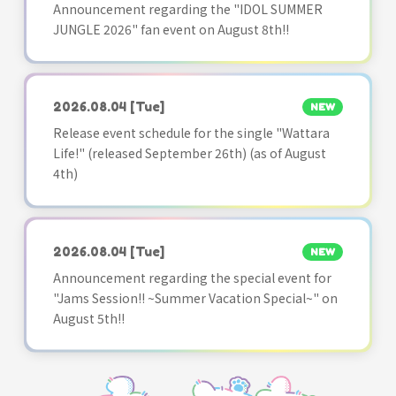
Announcement regarding the "IDOL SUMMER
JUNGLE 2026" fan event on August 8th!!
2026.08.04
[Tue]
NEW
Release event schedule for the single "Wattara
Life!" (released September 26th) (as of August
4th)
2026.08.04
[Tue]
NEW
Announcement regarding the special event for
"Jams Session!! ~Summer Vacation Special~" on
August 5th!!