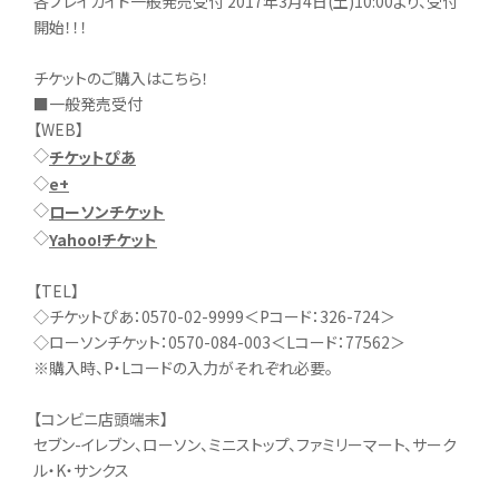
各プレイガイド一般発売受付 2017年3月4日(土)10:00より、受付
開始！！！
チケットのご購入はこちら！
■一般発売受付
【WEB】
◇
チケットぴあ
◇
e+
◇
ローソンチケット
◇
Yahoo!チケット
【TEL】
◇チケットぴあ：0570-02-9999＜Pコード：326-724＞
◇ローソンチケット：0570-084-003＜Lコード：77562＞
※購入時、P・Lコードの入力がそれぞれ必要。
【コンビニ店頭端末】
セブン-イレブン、ローソン、ミニストップ、ファミリーマート、サーク
ル・K・サンクス