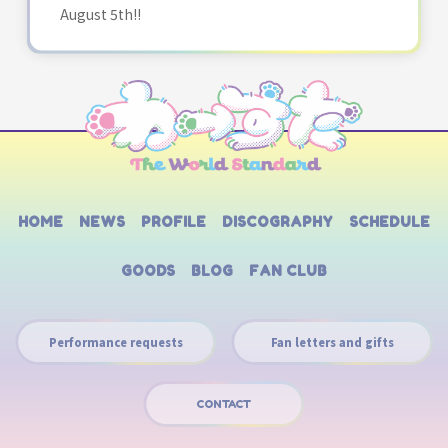
August 5th!!
HOME
NEWS
PROFILE
DISCOGRAPHY
SCHEDULE
GOODS
BLOG
FAN CLUB
Performance requests
Fan letters and gifts
CONTACT