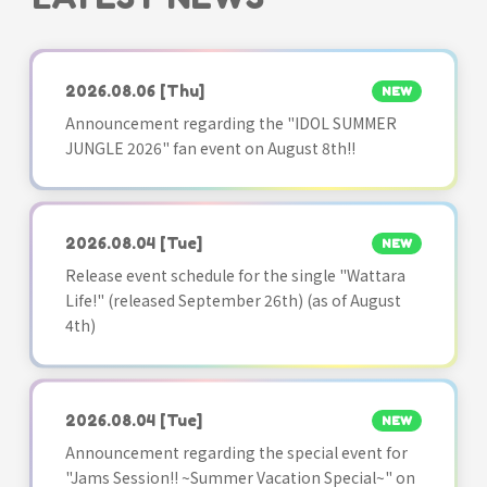
2026.08.06
[Thu]
NEW
Announcement regarding the "IDOL SUMMER
JUNGLE 2026" fan event on August 8th!!
2026.08.04
[Tue]
NEW
Release event schedule for the single "Wattara
Life!" (released September 26th) (as of August
4th)
2026.08.04
[Tue]
NEW
Announcement regarding the special event for
"Jams Session!! ~Summer Vacation Special~" on