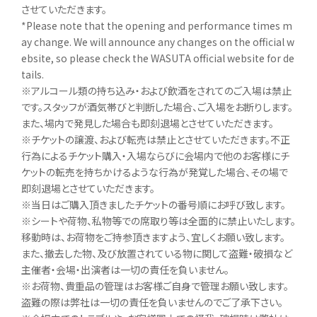
させていただきます。
*Please note that the opening and performance times m
ay change. We will announce any changes on the official w
ebsite, so please check the WASUTA official website for de
tails.
※アルコール類の持ち込み・および飲酒をされてのご入場は禁止
です。スタッフが酒気帯びと判断した場合、ご入場をお断りします。
また、場内で発見した場合も即刻退場とさせていただきます。
※チケットの譲渡、および転売は禁止とさせていただきます。不正
行為によるチケット購入・入場ならびに会場内で他のお客様にチ
ケットの転売を持ちかけるような行為が発覚した場合、その場で
即刻退場とさせていただきます。
※当日はご購入頂きましたチケットの番号順にお呼び致します。
※シートや荷物、私物等での席取り等は全面的に禁止いたします。
移動時は、お荷物をご持参頂きますよう、宜しくお願い致します。
また、撤去した物、及び放置されている物に関して盗難・破損など
主催者・会場・出演者は一切の責任を負いません。
※お荷物、貴重品の管理はお客様ご自身で管理お願い致します。
盗難の際は弊社は一切の責任を負いませんのでご了承下さい。