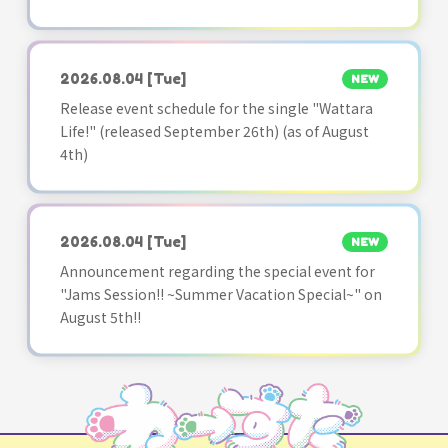
2026.08.04
[Tue]
NEW
Release event schedule for the single "Wattara
Life!" (released September 26th) (as of August
4th)
2026.08.04
[Tue]
NEW
Announcement regarding the special event for
"Jams Session!! ~Summer Vacation Special~" on
August 5th!!