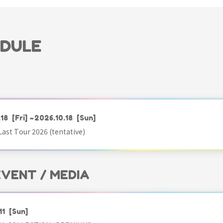
EDULE
.18
[Fri]
~2026.10.18
[Sun]
ast Tour 2026 (tentative)
 EVENT / MEDIA
11
[Sun]