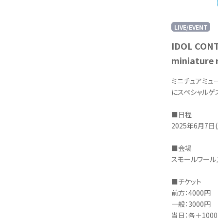
LIVE/EVENT
IDOL CONT
miniature 
ミニチュアミュー
にスペシャルゲ
■日程
2025年6月7日(
■会場
スモールワールズ
■チケット
前方：4000円
一般：3000円
当日：各＋100