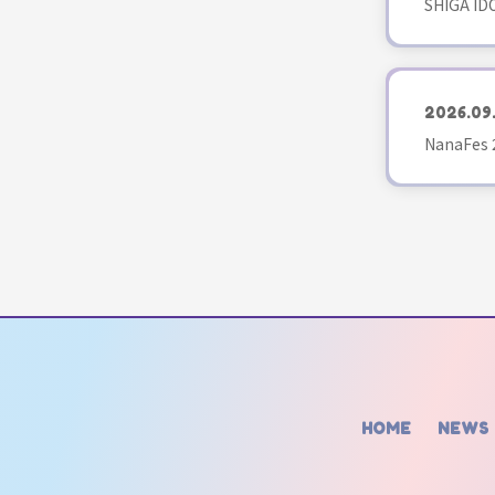
SHIGA ID
2026.09
NanaFes 
HOME
NEWS