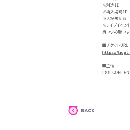
※別途1D
※再入場時1D
※入場規制有
※ライブイベン
買い求め願いま
■チケットURL
https://tiget
■主催
IDOL CONTEN
BACK