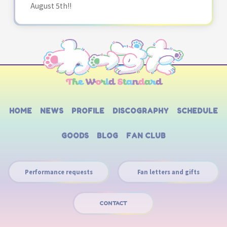
August 5th!!
HOME
NEWS
PROFILE
DISCOGRAPHY
SCHEDULE
GOODS
BLOG
FAN CLUB
Performance requests
Fan letters and gifts
CONTACT