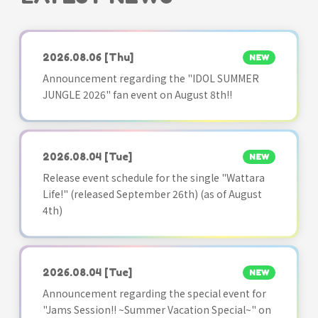
2026.08.06
[Thu]
NEW
Announcement regarding the "IDOL SUMMER
JUNGLE 2026" fan event on August 8th!!
2026.08.04
[Tue]
NEW
Release event schedule for the single "Wattara
Life!" (released September 26th) (as of August
4th)
2026.08.04
[Tue]
NEW
Announcement regarding the special event for
"Jams Session!! ~Summer Vacation Special~" on