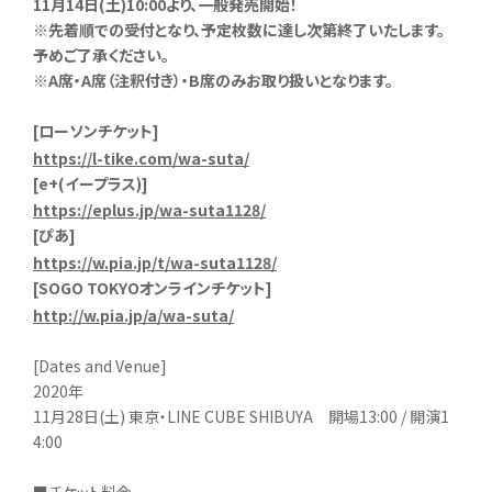
11
月14日(土)10:00より、一般発売開始！
※先着順での受付となり、予定枚数に達し次第終了いたします。
予めご了承ください。
※A席・A席（注釈付き）・B席のみお取り扱いとなります。
[
ローソンチケット]
https://l-tike.com/wa-suta/
[e+(
イープラス)]
https://eplus.jp/wa-suta1128/
[
ぴあ]
https://w.pia.jp/t/wa-suta1128/
[SOGO TOKYO
オンラインチケット]
http://w.pia.jp/a/wa-suta/
[Dates and Venue]
2020年
11月28日(土) 東京・LINE CUBE SHIBUYA 開場13:00 / 開演1
4:00
■チケット料金