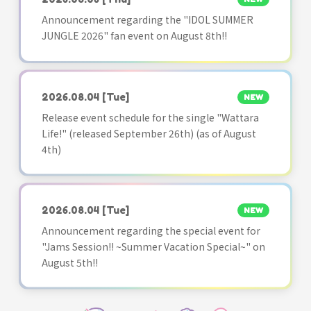
Announcement regarding the "IDOL SUMMER
JUNGLE 2026" fan event on August 8th!!
2026.08.04
[Tue]
NEW
Release event schedule for the single "Wattara
Life!" (released September 26th) (as of August
4th)
2026.08.04
[Tue]
NEW
Announcement regarding the special event for
"Jams Session!! ~Summer Vacation Special~" on
August 5th!!