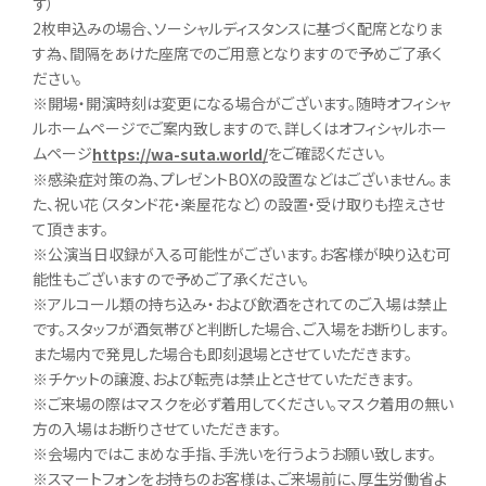
ず）
2枚申込みの場合、ソーシャルディスタンスに基づく配席となりま
す為、間隔をあけた座席でのご用意となりますので予めご了承く
ださい。
※開場・開演時刻は変更になる場合がございます。随時オフィシャ
ルホームページでご案内致しますので、詳しくはオフィシャルホー
ムページ
をご確認ください。
https://wa-suta.world/
※感染症対策の為、プレゼントBOXの設置などはございません。ま
た、祝い花（スタンド花・楽屋花など）の設置・受け取りも控えさせ
て頂きます。
※公演当日収録が入る可能性がございます。お客様が映り込む可
能性もございますので予めご了承ください。
※アルコール類の持ち込み・および飲酒をされてのご入場は禁止
です。スタッフが酒気帯びと判断した場合、ご入場をお断りします。
また場内で発見した場合も即刻退場とさせていただきます。
※チケットの譲渡、および転売は禁止とさせていただきます。
※ご来場の際はマスクを必ず着用してください。マスク着用の無い
方の入場はお断りさせていただきます。
※会場内ではこまめな手指、手洗いを行うようお願い致します。
※スマートフォンをお持ちのお客様は、ご来場前に、厚生労働省よ