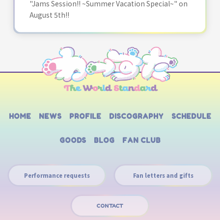
"Jams Session!! ~Summer Vacation Special~" on
August 5th!!
HOME
NEWS
PROFILE
DISCOGRAPHY
SCHEDULE
GOODS
BLOG
FAN CLUB
Performance requests
Fan letters and gifts
CONTACT