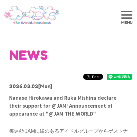
NEWS
2026.03.02
[Mon]
Nanase Hirokawa and Ruka Mishina declare
their support for @JAM! Announcement of
appearance at "@JAM THE WORLD"
毎週@ JAMに縁のあるアイドルグループからゲストナ