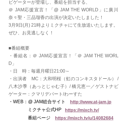
ビゲーターが登場
し、番組を担当する、
＠ JAM応援宣言！「@ JAM THE WORLD」
に廣川
奈々聖・三品瑠香の出演が決定いたしました！
3月9日(月) 21時よりミクチャにて生放送いたします。
ぜひ、お見逃しなく！
■番組概要
・番組名：＠ JAM応援宣言！「＠ JAM THE
WORL
D」
・日 時：毎週月曜日21:00～
・出演者 MC：大和明桜（虹のコンキスタドール） /
八木沙季（あっとじゃむ子）/ 橋元恵一／ゲストナビ
ゲーター：クマリデパート/わーすた
・WEB：@ JAM総合サイト
http://www.at-jam.jp
ミクチャ公式HP
https://mixch.tv/
番組ページ
https://mixch.tv/u/14082684