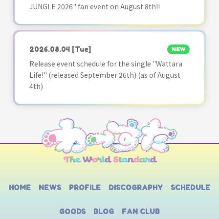
JUNGLE 2026" fan event on August 8th!!
2026.08.04
[Tue]
NEW
Release event schedule for the single "Wattara
Life!" (released September 26th) (as of August
4th)
HOME
NEWS
PROFILE
DISCOGRAPHY
SCHEDULE
GOODS
BLOG
FAN CLUB