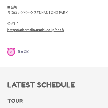
■会場
泉南ロングパーク（SENNAN LONG PARK）
公式HP
https://abcradio.asahi.co.jp/sscf/
BACK
LATEST SCHEDULE
TOUR