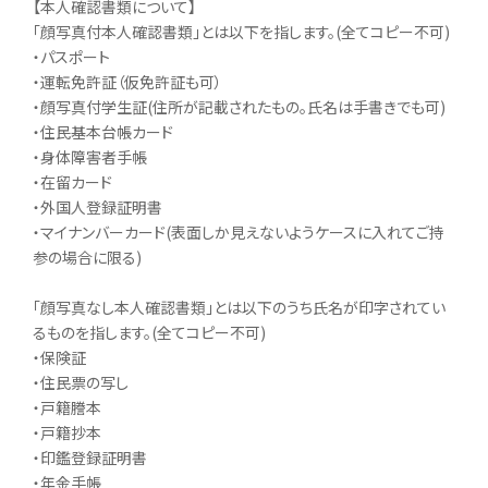
【本人確認書類について】
「顔写真付本人確認書類」とは以下を指します。(全てコピー不可)
・パスポート
・運転免許証（仮免許証も可）
・顔写真付学生証(住所が記載されたもの。氏名は手書きでも可)
・住民基本台帳カード
・身体障害者手帳
・在留カード
・外国人登録証明書
・マイナンバーカード(表面しか見えないようケースに入れてご持
参の場合に限る)
「顔写真なし本人確認書類」とは以下のうち氏名が印字されてい
るものを指します。(全てコピー不可)
・保険証
・住民票の写し
・戸籍謄本
・戸籍抄本
・印鑑登録証明書
・年金手帳