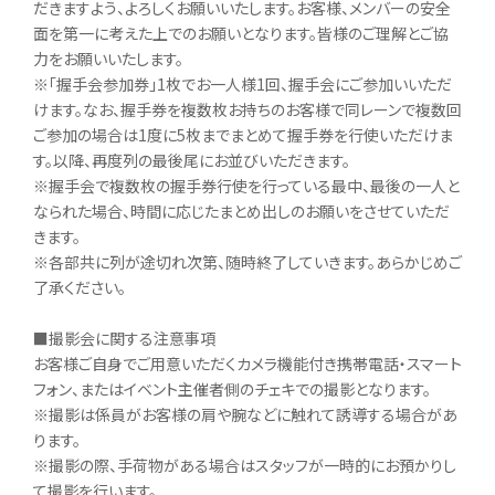
だきますよう、よろしくお願いいたします。お客様、メンバーの安全
面を第一に考えた上でのお願いとなります。皆様のご理解とご協
力をお願いいたします。
※「握手会参加券」1枚でお一人様1回、握手会にご参加いいただ
けます。なお、握手券を複数枚お持ちのお客様で同レーンで複数回
ご参加の場合は1度に5枚までまとめて握手券を行使いただけま
す。以降、再度列の最後尾にお並びいただきます。
※握手会で複数枚の握手券行使を行っている最中、最後の一人と
なられた場合、時間に応じたまとめ出しのお願いをさせていただ
きます。
※各部共に列が途切れ次第、随時終了していきます。あらかじめご
了承ください。
■撮影会に関する注意事項
お客様ご自身でご用意いただくカメラ機能付き携帯電話・スマート
フォン、またはイベント主催者側のチェキでの撮影となります。
※撮影は係員がお客様の肩や腕などに触れて誘導する場合があ
ります。
※撮影の際、手荷物がある場合はスタッフが一時的にお預かりし
て撮影を行います。