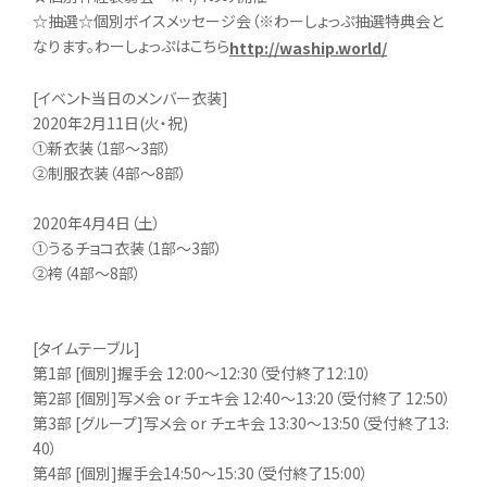
☆抽選☆個別ボイスメッセージ会（※わーしょっぷ抽選特典会と
なります。わーしょっぷはこちら
http://waship.world/
[イベント当日のメンバー衣装]
2020年2月11日(火・祝)
①新衣装（1部～3部）
②制服衣装（4部～8部）
2020年4月4日（土）
①うるチョコ衣装（1部～3部）
②袴（4部～8部）
[タイムテーブル]
第1部 [個別]握手会 12:00～12:30（受付終了12:10）
第2部 [個別]写メ会 or チェキ会 12:40～13:20（受付終了 12:50）
第3部 [グループ]写メ会 or チェキ会 13:30～13:50（受付終了13:
40）
第4部 [個別]握手会14:50～15:30（受付終了15:00）