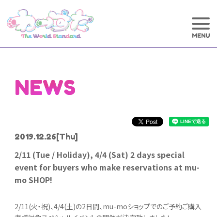
NEWS
2019.12.26
[Thu]
2/11 (Tue / Holiday), 4/4 (Sat) 2 days special
event for buyers who make reservations at mu-
mo SHOP!
2/11(火・祝)、4/4(土)の2日間、mu-moショップでのご予約ご購入