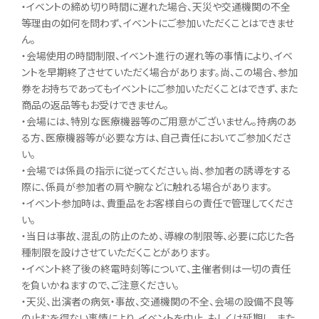
・イベントの締め切り時間に遅れた場合、天災や交通機関の不全
等理由の如何を問わず、イベントにご参加いただくことはできませ
ん。
・会場使用の時間制限、イベント進行の遅れ等の事情により、イベ
ントを早期終了させていただく場合があります。尚、この場合、参加
券をお持ちであってもイベントにご参加いただくことはできず、また
商品の返品等もお受けできません。
・会場には、特別な医療機器等のご用意がございません。持病のあ
る方、医療機器等が必要な方は、自己責任においてご参加くださ
い。
・会場では係員の指示に従ってください。尚、参加者の誘導をする
際に、係員が参加者の肩や腕などに触れる場合があります。
・イベント参加時は、貴重品をお客様自らの責任で管理してくださ
い。
・当日は事故、混乱の防止のため、導線の制限等、必要に応じた各
種制限を設けさせていただくことがあります。
・イベント終了後の終電時刻等について、主催者側は一切の責任
を負いかねますので、ご注意ください。
・天災、出演者の病気・事故、交通機関の不全、会場の設備不良等
の止むを得ない事情により、イベントを中止、もしくは延期し、また