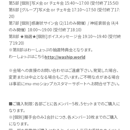
第5部 [個別]写メ会 or チェキ会 15:40～17:00（受付終了15:50）
第6部 [グループ]写メ会 or チェキ会 17:10～17:50（受付終了17:
20）
第7部 [個別]感謝状サイン会（2/11のみ開催） / 神経衰弱会（4/4
のみ開催） 18:00～19:00（受付終了18:10）
第8部 ★抽選★[個別]ボイスメッセージ会 19:10～19:40（受付終
了19:20）
※第8部はわーしょっぷの抽選特典会となります。
わーしょっぷはこちら
http://waship.world
※会場への直接のお問い合わせはご遠慮下さい。発覚した場合、
変更または中止となる場合もございます。ご不明な点がある場合
は事前にmu-moショップカスタマーサポートへお問合せ下さい。
■ご購入制限：各部ごとに各メンバー5枚、5セットまでのご購入に
なります。
※[個別]握手会のみ1会計につき、各メンバー10枚までのご購入
になります。