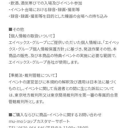
・飲酒、酒気帯びでの入場及びイベント参加
・イベント会場における録音・録画・撮影等
・録音・録画・撮影等を目的とした機器の会場への持ち込み
■その他
【個人情報の取扱いついて】
エイベックス・グループにご提供いただいた個人情報は、「エイベッ
クス・グループ個人情報保護方針」に基づき、発送作業その他、本
商品の販売、及び本商品の特典イベントの実施に必要な範囲で、
エイベックス・グループ各社が使用します。
【準拠法・裁判管轄について】
イベントの運営並びに本規約の解釈及び適用は日本法に基づく
ものとし、イベントに関して当選者との間に生じた訴訟について
は、東京地方裁判所又は東京簡易裁判所を第一審の専属的合意
管轄裁判所とします。
■ご購入ならびに商品・イベントに関するお問い合わせ
mu-moショップカスタマーサポート
TEL：0570-064-546（平日のみ 11:00～18:00）