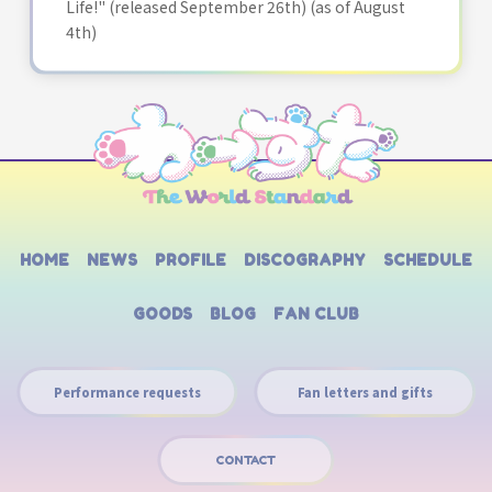
Life!" (released September 26th) (as of August
4th)
HOME
NEWS
PROFILE
DISCOGRAPHY
SCHEDULE
GOODS
BLOG
FAN CLUB
Performance requests
Fan letters and gifts
CONTACT