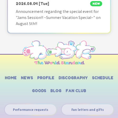
2026.08.04
[Tue]
NEW
Announcement regarding the special event for
"Jams Session!! ~Summer Vacation Special~" on
August 5th!!
HOME
NEWS
PROFILE
DISCOGRAPHY
SCHEDULE
GOODS
BLOG
FAN CLUB
Performance requests
Fan letters and gifts