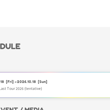
EDULE
.18
[Fri]
~2026.10.18
[Sun]
ast Tour 2026 (tentative)
 EVENT / MEDIA