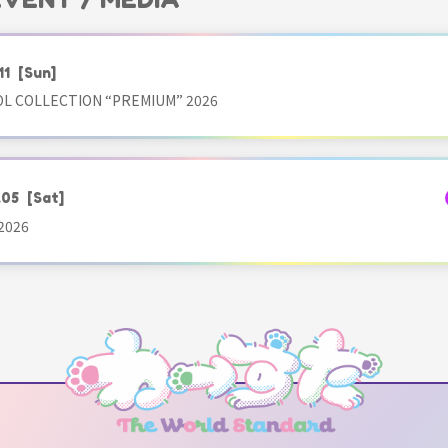
11
[Sun]
OL COLLECTION “PREMIUM” 2026
.05
[Sat]
2026