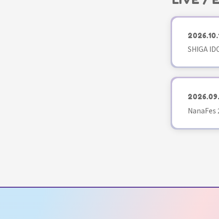
2026.10.
SHIGA ID
2026.09
NanaFes 