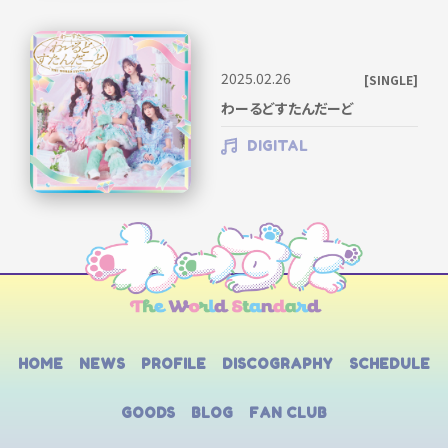
2025.02.26
[SINGLE]
わーるどすたんだーど
DIGITAL
HOME
NEWS
PROFILE
DISCOGRAPHY
SCHEDULE
GOODS
BLOG
FAN CLUB